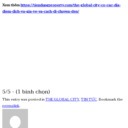
Xem thêm
https://tiendungproperty.com/the-global-city-co-cac-dia-
diem-dich-vu-gia-ve-va-cach-di-chuyen-den/
5/5 - (1 bình chọn)
This entry was posted in
THE GLOBAL CITY
,
TIN TỨC
. Bookmark the
permalink
.