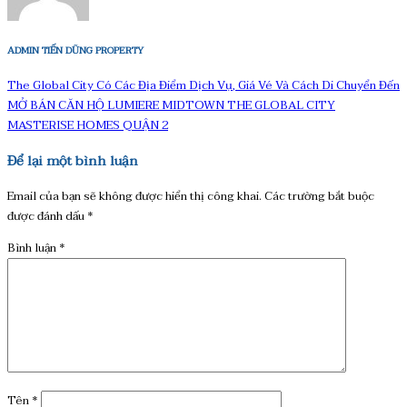
ADMIN TIẾN DŨNG PROPERTY
The Global City Có Các Địa Điểm Dịch Vụ, Giá Vé Và Cách Di Chuyển Đến
MỞ BÁN CĂN HỘ LUMIERE MIDTOWN THE GLOBAL CITY
MASTERISE HOMES QUẬN 2
Để lại một bình luận
Email của bạn sẽ không được hiển thị công khai.
Các trường bắt buộc
được đánh dấu
*
Bình luận
*
Tên
*