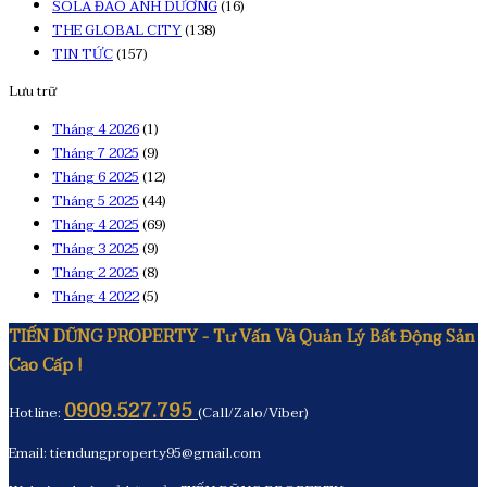
SOLA ĐẢO ÁNH DƯƠNG
(16)
THE GLOBAL CITY
(138)
TIN TỨC
(157)
Lưu trữ
Tháng 4 2026
(1)
Tháng 7 2025
(9)
Tháng 6 2025
(12)
Tháng 5 2025
(44)
Tháng 4 2025
(69)
Tháng 3 2025
(9)
Tháng 2 2025
(8)
Tháng 4 2022
(5)
TIẾN DŨNG PROPERTY - Tư Vấn Và Quản Lý Bất Động Sản
Cao Cấp !
0909.527.795
Hotline:
(Call/Zalo/Viber)
Email: tiendungproperty95@gmail.com