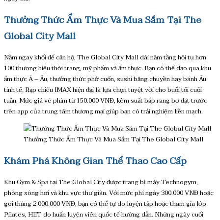
Thưởng Thức Ẩm Thực Và Mua Sắm Tại The
Global City Mall
Nằm ngay khối đế căn hộ, The Global City Mall dài năm tầng hội tụ hơn
100 thương hiệu thời trang, mỹ phẩm và ẩm thực. Bạn có thể dạo qua khu
ẩm thực Á – Âu, thưởng thức phở cuốn, sushi băng chuyền hay bánh Âu
tinh tế. Rạp chiếu IMAX hiện đại là lựa chọn tuyệt vời cho buổi tối cuối
tuần. Mức giá vé phim từ 150.000 VNĐ, kèm suất bắp rang bơ đặt trước
trên app của trung tâm thương mại giúp bạn có trải nghiệm liền mạch.
Thưởng Thức Ẩm Thực Và Mua Sắm Tại The Global City Mall
Khám Phá Không Gian Thể Thao Cao Cấp
Khu Gym & Spa tại The Global City được trang bị máy Technogym,
phòng xông hơi và khu vực thư giãn. Với mức phí ngày 300.000 VNĐ hoặc
gói tháng 2.000.000 VNĐ, bạn có thể tự do luyện tập hoặc tham gia lớp
Pilates, HIIT do huấn luyện viên quốc tế hướng dẫn. Những ngày cuối