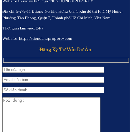
Website thuộc sở hữu của TIẾN DŨNG PROPERTY
Địa chỉ: 5-7-9-11 Đường Nội khu Hưng Gia 4, Khu đô thị Phú Mỹ Hưng,
Phường Tân Phong, Quận 7, Thành phố Hồ Chí Minh, Việt Nam
Thời gian làm việc: 24/7
Website:
https://tiendungproperty.com
Đăng Ký Tư Vấn Dự Án: