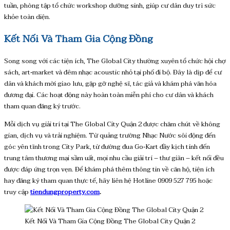
tuần, phòng tập tổ chức workshop dưỡng sinh, giúp cư dân duy trì sức
khỏe toàn diện.
Kết Nối Và Tham Gia Cộng Đồng
Song song với các tiện ích, The Global City thường xuyên tổ chức hội chợ
sách, art‑market và đêm nhạc acoustic nhỏ tại phố đi bộ. Đây là dịp để cư
dân và khách mời giao lưu, gặp gỡ nghệ sĩ, tác giả và khám phá văn hóa
đương đại. Các hoạt động này hoàn toàn miễn phí cho cư dân và khách
tham quan đăng ký trước.
Mỗi dịch vụ giải trí tại The Global City Quận 2 được chăm chút về không
gian, dịch vụ và trải nghiệm. Từ quảng trường Nhạc Nước sôi động đến
góc yên tĩnh trong City Park, từ đường đua Go‑Kart đầy kịch tính đến
trung tâm thương mại sầm uất, mọi nhu cầu giải trí – thư giãn – kết nối đều
được đáp ứng trọn vẹn. Để khám phá thêm thông tin về căn hộ, tiện ích
hay đăng ký tham quan thực tế, hãy liên hệ Hotline 0909 527 795 hoặc
truy cập
tiendungproperty.com
.
Kết Nối Và Tham Gia Cộng Đồng The Global City Quận 2