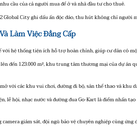
nhu cầu của cả người mua để ở và nhà đầu tư cho thuê.
2 Global City ghi dấu ấn độc đáo, thu hút không chỉ người 
 Và Làm Việc Đẳng Cấp
 với hệ thống tiện ích hỗ trợ hoàn chỉnh, giúp cư dân có mộ
 lên đến 123.000 m², khu trung tâm thương mại của dự án qu
mở với các khu vui chơi, đường đi bộ, sân thể thao và khu dã
kiện, lễ hội, nhạc nước và đường đua Go-Kart là điểm nhấn t
g camera giám sát, đội ngũ bảo vệ chuyên nghiệp cùng ứng 