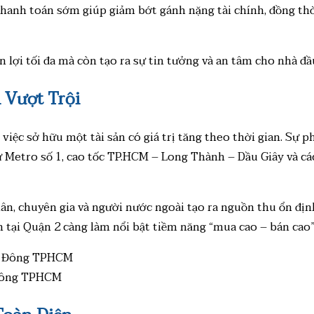
i thanh toán sớm giúp giảm bớt gánh nặng tài chính, đồng t
ợi tối đa mà còn tạo ra sự tin tưởng và an tâm cho nhà đầu
 Vượt Trội
việc sở hữu một tài sản có giá trị tăng theo thời gian. Sự 
ư Metro số 1, cao tốc TP.HCM – Long Thành – Dầu Giây và cá
n, chuyên gia và người nước ngoài tạo ra nguồn thu ổn định 
n tại Quận 2 càng làm nổi bật tiềm năng “mua cao – bán cao”
 Đông TPHCM