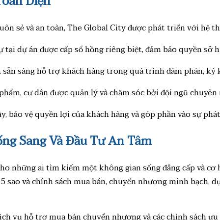
Toàn Diện
ôn sẻ và an toàn, The Global City được phát triển với hệ t
hự tại dự án được cấp sổ hồng riêng biệt, đảm bảo quyền sở 
ôn sẵn sàng hỗ trợ khách hàng trong quá trình đàm phán, ký
phẩm, cư dân được quản lý và chăm sóc bởi đội ngũ chuyên ng
y, bảo vệ quyền lợi của khách hàng và góp phần vào sự phát
Sống Sang Và Đầu Tư An Tâm
o những ai tìm kiếm một không gian sống đẳng cấp và cơ hội
n ích 5 sao và chính sách mua bán, chuyển nhượng minh bạch,
dịch vụ hỗ trợ mua bán chuyển nhượng và các chính sách ưu 