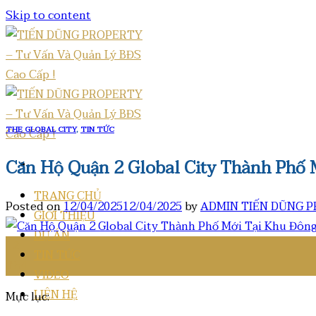
Skip to content
THE GLOBAL CITY
,
TIN TỨC
Căn Hộ Quận 2 Global City Thành Phố
TRANG CHỦ
Posted on
12/04/2025
12/04/2025
by
ADMIN TIẾN DŨNG 
GIỚI THIỆU
DỰ ÁN
12
TIN TỨC
Th4
VIDEO
LIÊN HỆ
Mục lục: