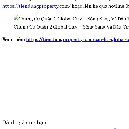
https://tiendungproperty.com/
hoặc liên hệ qua hotline 0
Chung Cư Quận 2 Global City – Sống Sang Và Đầu T
Xem thêm
https://tiendungproperty.com/can-ho-global-
Đánh giá của bạn: