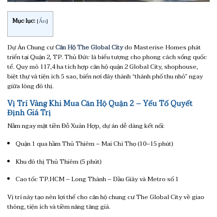
Mục lục:
[
Ẩn
]
Dự Án Chung cư
Căn Hộ The Global City
do Masterise Homes phát
triển tại Quận 2, TP. Thủ Đức là biểu tượng cho phong cách sống quốc
tế. Quy mô 117,4 ha tích hợp căn hộ quận 2 Global City, shophouse,
biệt thự và tiện ích 5 sao, biến nơi đây thành “thành phố thu nhỏ” ngay
giữa lòng đô thị.
Vị Trí Vàng Khi Mua Căn Hộ Quận 2 – Yếu Tố Quyết
Định Giá Trị
Nằm ngay mặt tiền Đỗ Xuân Hợp, dự án dễ dàng kết nối:
Quận 1 qua hầm Thủ Thiêm – Mai Chí Thọ (10–15 phút)
Khu đô thị Thủ Thiêm (5 phút)
Cao tốc TP.HCM – Long Thành – Dầu Giây và Metro số 1
Vị trí này tạo nên lợi thế cho căn hộ chung cư The Global City về giao
thông, tiện ích và tiềm năng tăng giá.