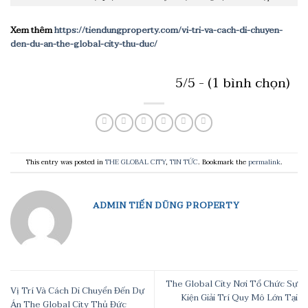
Xem thêm
https://tiendungproperty.com/vi-tri-va-cach-di-chuyen-
den-du-an-the-global-city-thu-duc/
5/5 - (1 bình chọn)
This entry was posted in
THE GLOBAL CITY
,
TIN TỨC
. Bookmark the
permalink
.
ADMIN TIẾN DŨNG PROPERTY
The Global City Nơi Tổ Chức Sự
Vị Trí Và Cách Di Chuyển Đến Dự
Kiện Giải Trí Quy Mô Lớn Tại
Án The Global City Thủ Đức