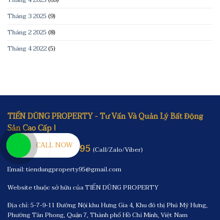
Tháng 3 2025
(9)
Tháng 2 2025
(8)
Tháng 4 2022
(5)
TIẾN DŨNG PROPERTY - Tư Vấn Và Quản Lý Bất Động
Sản Cao Cấp !
CALL NOW
0909.527.795
Hotline:
(Call/Zalo/Viber)
Email: tiendungproperty95@gmail.com
Website thuộc sở hữu của TIẾN DŨNG PROPERTY
Địa chỉ: 5-7-9-11 Đường Nội khu Hưng Gia 4, Khu đô thị Phú Mỹ Hưng,
Phường Tân Phong, Quận 7, Thành phố Hồ Chí Minh, Việt Nam