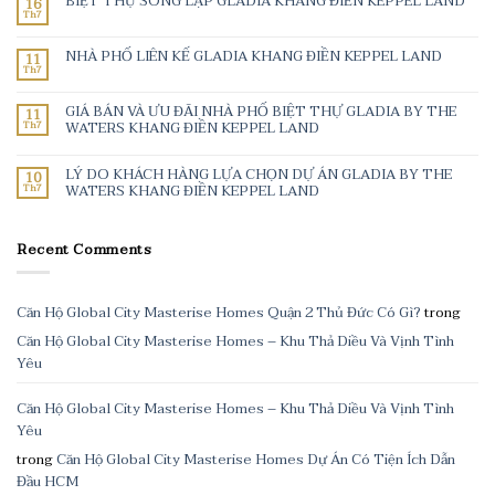
BIỆT THỰ SONG LẬP GLADIA KHANG ĐIỀN KEPPEL LAND
16
Th7
NHÀ PHỐ LIÊN KẾ GLADIA KHANG ĐIỀN KEPPEL LAND
11
Th7
GIÁ BÁN VÀ ƯU ĐÃI NHÀ PHỐ BIỆT THỰ GLADIA BY THE
11
Th7
WATERS KHANG ĐIỀN KEPPEL LAND
LÝ DO KHÁCH HÀNG LỰA CHỌN DỰ ÁN GLADIA BY THE
10
Th7
WATERS KHANG ĐIỀN KEPPEL LAND
Recent Comments
Căn Hộ Global City Masterise Homes Quận 2 Thủ Đức Có Gì?
trong
Căn Hộ Global City Masterise Homes – Khu Thả Diều Và Vịnh Tình
Yêu
Căn Hộ Global City Masterise Homes – Khu Thả Diều Và Vịnh Tình
Yêu
trong
Căn Hộ Global City Masterise Homes Dự Án Có Tiện Ích Dẫn
Đầu HCM