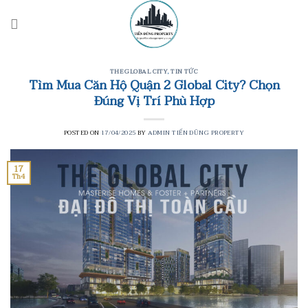
Skip
to
content
THE GLOBAL CITY
,
TIN TỨC
Tìm Mua Căn Hộ Quận 2 Global City? Chọn
Đúng Vị Trí Phù Hợp
POSTED ON
17/04/2025
BY
ADMIN TIẾN DŨNG PROPERTY
17
Th4