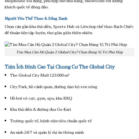
shophouse sôi động, phù hợp mở nhà hàng, showroom với lượng
khách quốc tế đông đảo.
Người Yêu Thể Thao & Sống Xanh
Chọn căn gần khu thả diều, Sports Hub và Liên hợp thể thao Rạch Chiếc
để thuận tiện tập luyện, thư giãn giữa thiên nhiên.
Tìm Mua Căn Hộ Quận 2 Global City? Chọn Đúng Vị Trí Phù Hợp
Tiện Ích Đỉnh Cao Tại Chung Cư The Global City
The Global City Mall 123.000 m²
City Park, hồ cảnh quan, đường dạo bộ ven sông
Hồ bơi vô cực, gym, spa, khu BBQ
Khu thả diều & đường đua Go‑Kart
Trường quốc tế, bệnh viện tiêu chuẩn quốc tế
An ninh 24/7 và quản lý dự án thông minh