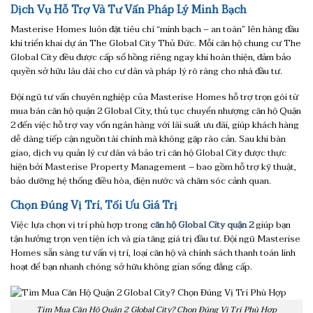
Dịch Vụ Hỗ Trợ Và Tư Vấn Pháp Lý Minh Bạch
Masterise Homes luôn đặt tiêu chí “minh bạch – an toàn” lên hàng đầu
khi triển khai dự án The Global City Thủ Đức. Mỗi căn hộ chung cư The
Global City đều được cấp sổ hồng riêng ngay khi hoàn thiện, đảm bảo
quyền sở hữu lâu dài cho cư dân và pháp lý rõ ràng cho nhà đầu tư.
Đội ngũ tư vấn chuyên nghiệp của Masterise Homes hỗ trợ trọn gói từ
mua bán căn hộ quận 2 Global City, thủ tục chuyển nhượng căn hộ Quận
2 đến việc hỗ trợ vay vốn ngân hàng với lãi suất ưu đãi, giúp khách hàng
dễ dàng tiếp cận nguồn tài chính mà không gặp rào cản. Sau khi bàn
giao, dịch vụ quản lý cư dân và bảo trì căn hộ Global City được thực
hiện bởi Masterise Property Management – bao gồm hỗ trợ kỹ thuật,
bảo dưỡng hệ thống điều hòa, điện nước và chăm sóc cảnh quan.
Chọn Đúng Vị Trí, Tối Ưu Giá Trị
Việc lựa chọn vị trí phù hợp trong
căn hộ Global City quận 2
giúp bạn
tận hưởng trọn vẹn tiện ích và gia tăng giá trị đầu tư. Đội ngũ Masterise
Homes sẵn sàng tư vấn vị trí, loại căn hộ và chính sách thanh toán linh
hoạt để bạn nhanh chóng sở hữu không gian sống đẳng cấp.
Tìm Mua Căn Hộ Quận 2 Global City? Chọn Đúng Vị Trí Phù Hợp