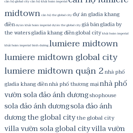
căn hộ global city
căn hộ khải hoàn imperial
midtown
dự án gladia khang
căn hộ the global city
điền
giá bán
gladia by
dự án khải hoàn imperial
dự án the global city
the waters
gladia khang điền
global city
khải hoàn imperial
lumiere midtown
khải hoàn imperial bình dương
lumiere midtown global city
lumiere midtown quận 2
nhà phố
nhà phố
gladia khang điền
nhà phố thương mại
vườn sola đảo ánh dương
shophouse
sola đảo ánh dương
sola đảo ánh
dương the global city
the global city
villa vườn sola global city
villa vườn