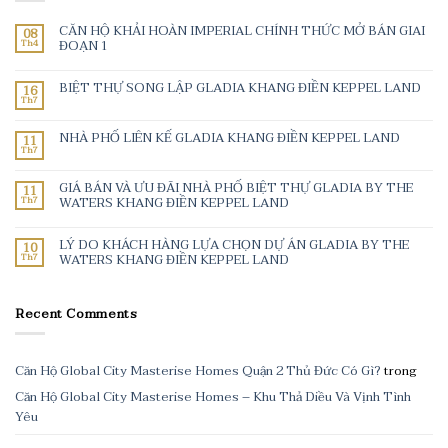
CĂN HỘ KHẢI HOÀN IMPERIAL CHÍNH THỨC MỞ BÁN GIAI
08
Th4
ĐOẠN 1
BIỆT THỰ SONG LẬP GLADIA KHANG ĐIỀN KEPPEL LAND
16
Th7
NHÀ PHỐ LIÊN KẾ GLADIA KHANG ĐIỀN KEPPEL LAND
11
Th7
GIÁ BÁN VÀ ƯU ĐÃI NHÀ PHỐ BIỆT THỰ GLADIA BY THE
11
Th7
WATERS KHANG ĐIỀN KEPPEL LAND
LÝ DO KHÁCH HÀNG LỰA CHỌN DỰ ÁN GLADIA BY THE
10
Th7
WATERS KHANG ĐIỀN KEPPEL LAND
Recent Comments
Căn Hộ Global City Masterise Homes Quận 2 Thủ Đức Có Gì?
trong
Căn Hộ Global City Masterise Homes – Khu Thả Diều Và Vịnh Tình
Yêu