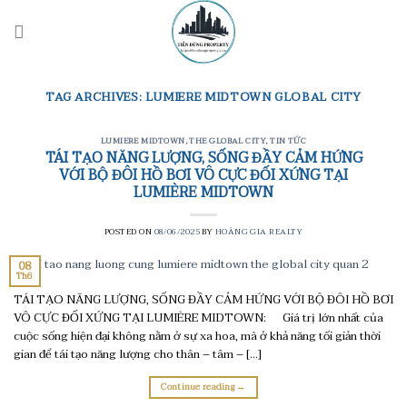
Skip
to
content
TAG ARCHIVES:
LUMIERE MIDTOWN GLOBAL CITY
LUMIERE MIDTOWN
,
THE GLOBAL CITY
,
TIN TỨC
TÁI TẠO NĂNG LƯỢNG, SỐNG ĐẦY CẢM HỨNG
VỚI BỘ ĐÔI HỒ BƠI VÔ CỰC ĐỐI XỨNG TẠI
LUMIÈRE MIDTOWN
POSTED ON
08/06/2025
BY
HOÀNG GIA REALTY
08
Th6
TÁI TẠO NĂNG LƯỢNG, SỐNG ĐẦY CẢM HỨNG VỚI BỘ ĐÔI HỒ BƠI
VÔ CỰC ĐỐI XỨNG TẠI LUMIÈRE MIDTOWN: Giá trị lớn nhất của
cuộc sống hiện đại không nằm ở sự xa hoa, mà ở khả năng tối giản thời
gian để tái tạo năng lượng cho thân – tâm – […]
Continue reading
→