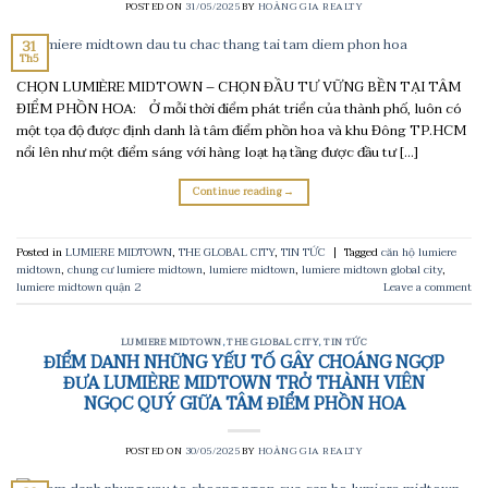
POSTED ON
31/05/2025
BY
HOÀNG GIA REALTY
31
Th5
CHỌN LUMIÈRE MIDTOWN – CHỌN ĐẦU TƯ VỮNG BỀN TẠI TÂM
ĐIỂM PHỒN HOA: Ở mỗi thời điểm phát triển của thành phố, luôn có
một tọa độ được định danh là tâm điểm phồn hoa và khu Đông TP.HCM
nổi lên như một điểm sáng với hàng loạt hạ tầng được đầu tư […]
Continue reading
→
Posted in
LUMIERE MIDTOWN
,
THE GLOBAL CITY
,
TIN TỨC
|
Tagged
căn hộ lumiere
midtown
,
chung cư lumiere midtown
,
lumiere midtown
,
lumiere midtown global city
,
lumiere midtown quận 2
Leave a comment
LUMIERE MIDTOWN
,
THE GLOBAL CITY
,
TIN TỨC
ĐIỂM DANH NHỮNG YẾU TỐ GÂY CHOÁNG NGỢP
ĐƯA LUMIÈRE MIDTOWN TRỞ THÀNH VIÊN
NGỌC QUÝ GIỮA TÂM ĐIỂM PHỒN HOA
POSTED ON
30/05/2025
BY
HOÀNG GIA REALTY