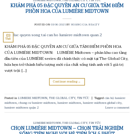
LUMIERE MIDTOWN
,
THE GLOBAL CITY
,
TIN TỨC
KHÁM PHÁ 05 ĐẶC QUYỀN AN CƯ GIỮA TÂM ĐIỂM
PHỒN HOA CỦA LUMIÈRE MIDTOWN
POSTED ON
03/06/2025
BY
HOÀNG GIA REALTY
03
Th6
KHÁM PHÁ 05 ĐẶC QUYỀN AN CƯ GIỮA TÂM ĐIỂM PHỒN HOA
CỦA LUMIÈRE MIDTOWN: LUMIÈRE Midtown – phân khu cao tầng
đầu tiên của LUMIÈRE series đã chính thức có mặt tại The Global City,
hứa hẹn trở thành biểu tượng mới của chất sống tinh anh với 5 giá trị
vượt trội: […]
Continue reading
→
Posted in
LUMIERE MIDTOWN
,
THE GLOBAL CITY
,
TIN TỨC
|
Tagged
căn hộ lumiere
midtown
,
chung cư lumiere midtown
,
lumiere midtown
,
lumiere midtown global city
,
lumiere midtown quận 2
Leave a comment
LUMIERE MIDTOWN
,
THE GLOBAL CITY
,
TIN TỨC
CHỌN LUMIÈRE MIDTOWN – CHỌN TRẢI NGHIỆM