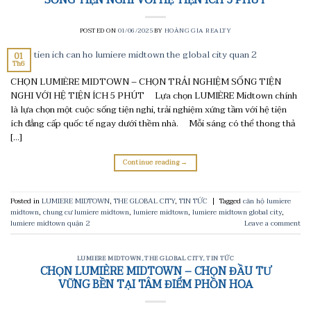
SỐNG TIỆN NGHI VỚI HỆ TIỆN ÍCH 5 PHÚT
POSTED ON
01/06/2025
BY
HOÀNG GIA REALTY
01
Th6
CHỌN LUMIÈRE MIDTOWN – CHỌN TRẢI NGHIỆM SỐNG TIỆN
NGHI VỚI HỆ TIỆN ÍCH 5 PHÚT Lựa chọn LUMIÈRE Midtown chính
là lựa chọn một cuộc sống tiện nghi, trải nghiệm xứng tầm với hệ tiện
ích đẳng cấp quốc tế ngay dưới thềm nhà. Mỗi sáng có thể thong thả
[…]
Continue reading
→
Posted in
LUMIERE MIDTOWN
,
THE GLOBAL CITY
,
TIN TỨC
|
Tagged
căn hộ lumiere
midtown
,
chung cư lumiere midtown
,
lumiere midtown
,
lumiere midtown global city
,
lumiere midtown quận 2
Leave a comment
LUMIERE MIDTOWN
,
THE GLOBAL CITY
,
TIN TỨC
CHỌN LUMIÈRE MIDTOWN – CHỌN ĐẦU TƯ
VỮNG BỀN TẠI TÂM ĐIỂM PHỒN HOA