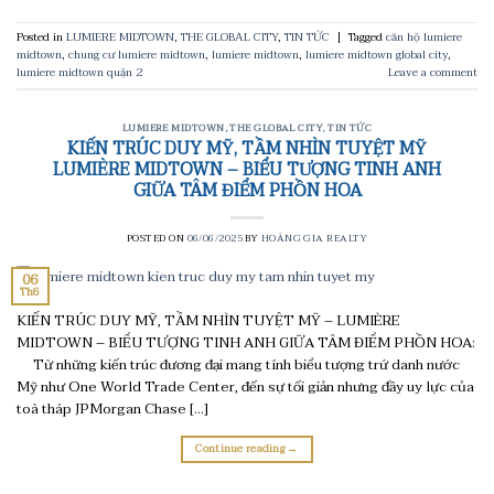
Posted in
LUMIERE MIDTOWN
,
THE GLOBAL CITY
,
TIN TỨC
|
Tagged
căn hộ lumiere
midtown
,
chung cư lumiere midtown
,
lumiere midtown
,
lumiere midtown global city
,
lumiere midtown quận 2
Leave a comment
LUMIERE MIDTOWN
,
THE GLOBAL CITY
,
TIN TỨC
KIẾN TRÚC DUY MỸ, TẦM NHÌN TUYỆT MỸ
LUMIÈRE MIDTOWN – BIỂU TƯỢNG TINH ANH
GIỮA TÂM ĐIỂM PHỒN HOA
POSTED ON
06/06/2025
BY
HOÀNG GIA REALTY
06
Th6
KIẾN TRÚC DUY MỸ, TẦM NHÌN TUYỆT MỸ – LUMIÈRE
MIDTOWN – BIỂU TƯỢNG TINH ANH GIỮA TÂM ĐIỂM PHỒN HOA:
Từ những kiến trúc đương đại mang tính biểu tượng trứ danh nước
Mỹ như One World Trade Center, đến sự tối giản nhưng đầy uy lực của
toà tháp JPMorgan Chase […]
Continue reading
→