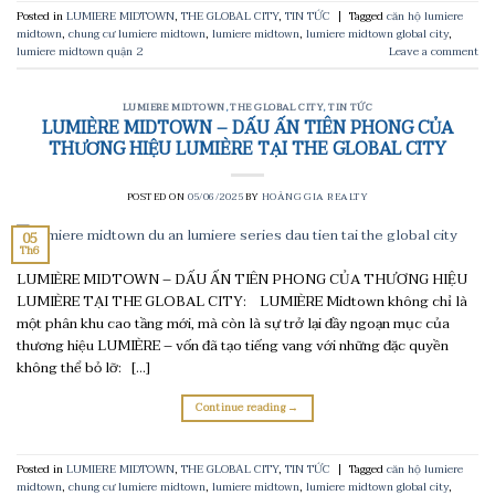
Posted in
LUMIERE MIDTOWN
,
THE GLOBAL CITY
,
TIN TỨC
|
Tagged
căn hộ lumiere
midtown
,
chung cư lumiere midtown
,
lumiere midtown
,
lumiere midtown global city
,
lumiere midtown quận 2
Leave a comment
LUMIERE MIDTOWN
,
THE GLOBAL CITY
,
TIN TỨC
LUMIÈRE MIDTOWN – DẤU ẤN TIÊN PHONG CỦA
THƯƠNG HIỆU LUMIÈRE TẠI THE GLOBAL CITY
POSTED ON
05/06/2025
BY
HOÀNG GIA REALTY
05
Th6
LUMIÈRE MIDTOWN – DẤU ẤN TIÊN PHONG CỦA THƯƠNG HIỆU
LUMIÈRE TẠI THE GLOBAL CITY: LUMIÈRE Midtown không chỉ là
một phân khu cao tầng mới, mà còn là sự trở lại đầy ngoạn mục của
thương hiệu LUMIÈRE – vốn đã tạo tiếng vang với những đặc quyền
không thể bỏ lỡ: […]
Continue reading
→
Posted in
LUMIERE MIDTOWN
,
THE GLOBAL CITY
,
TIN TỨC
|
Tagged
căn hộ lumiere
midtown
,
chung cư lumiere midtown
,
lumiere midtown
,
lumiere midtown global city
,