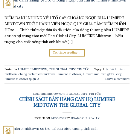
30
Th5
ĐIỂM DANH NHỮNG YẾU TỐ GÂY CHOÁNG NGỢP ĐƯA LUMIÈRE
MIDTOWN TRỞ THÀNH VIÊN NGỌC QUÝ GIỮA TÂM ĐIỂM PHỒN
HOA: Chính thức đặt dấu ấn đầu tiên của dòng thương hiệu LUMIÈRE
series tại trung tâm mới The Global City, LUMIÈRE Midtown – biểu
tượng cho chất sống tinh anh khi sở […]
Continue reading
→
Posted in
LUMIERE MIDTOWN
,
THE GLOBAL CITY
,
TIN TỨC
|
Tagged
căn hộ lumiere
midtown
,
chung cư lumiere midtown
,
lumiere midtown
,
lumiere midtown global city
,
lumiere midtown quận 2
Leave a comment
LUMIERE MIDTOWN
,
THE GLOBAL CITY
,
TIN TỨC
CHÍNH SÁCH BÁN HÀNG CĂN HỘ LUMIERE
MIDTOWN THE GLOBAL CITY
POSTED ON
24/05/2025
BY
HOÀNG GIA REALTY
24
Th5