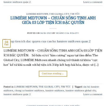
lumiere midtown quận 2
Leave a comment
LUMIERE MIDTOWN
,
THE GLOBAL CITY
,
TIN TỨC
LUMIÈRE MIDTOWN – CHUẨN SỐNG TINH ANH
GIỮA 03 LỚP TIỆN ÍCH ĐẶC QUYỀN
POSTED ON
04/06/2025
BY
HOÀNG GIA REALTY
04
Th6
LUMIÈRE MIDTOWN – CHUẨN SỐNG TINH ANH GIỮA 03 LỚP TIỆN
ÍCH ĐẶC QUYỀN: Sở hữu vị trí “kim cương” ngay tại tâm điểm The
Global City, LUMIÈRE Midtown nhanh chóng trở thành từ khóa “cực
hot” kể từ khi ra mắt với hệ tiện ích 3 lớp kết hợp hài hòa, được vẽ […]
Continue reading
→
Posted in
LUMIERE MIDTOWN
,
THE GLOBAL CITY
,
TIN TỨC
|
Tagged
căn hộ lumiere
midtown
,
chung cư lumiere midtown
,
lumiere midtown
,
lumiere midtown global city
,
lumiere midtown quận 2
Leave a comment