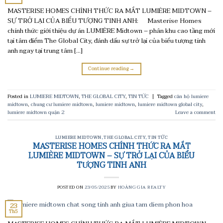
MASTERISE HOMES CHÍNH THỨC RA MẮT LUMIÈRE MIDTOWN –
SỰ TRỞ LẠI CỦA BIỂU TƯỢNG TINH ANH: Masterise Homes
chính thức giới thiệu dự án LUMIÈRE Midtown – phân khu cao tầng mới
tại tâm điểm The Global City, đánh dấu sự trở lại của biểu tượng tinh
anh ngay tại trung tâm […]
Continue reading
→
Posted in
LUMIERE MIDTOWN
,
THE GLOBAL CITY
,
TIN TỨC
|
Tagged
căn hộ lumiere
midtown
,
chung cư lumiere midtown
,
lumiere midtown
,
lumiere midtown global city
,
lumiere midtown quận 2
Leave a comment
LUMIERE MIDTOWN
,
THE GLOBAL CITY
,
TIN TỨC
MASTERISE HOMES CHÍNH THỨC RA MẮT
LUMIÈRE MIDTOWN – SỰ TRỞ LẠI CỦA BIỂU
TƯỢNG TINH ANH
POSTED ON
23/05/2025
BY
HOÀNG GIA REALTY
23
Th5