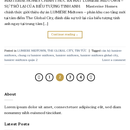
MASTERISE HOMES CHÍNH THỨC RA MẮT LUMIÈRE MIDTOWN –
SỰ TRỞ LẠI CỦA BIỂU TƯỢNG TINH ANH: Masterise Homes
chính thức giới thiệu dự án LUMIÈRE Midtown – phân khu cao tầng mới
tại tâm điểm The Global City, đánh dấu sự trở lại của biểu tượng tinh
anh ngay tại trung tâm […]
Continue reading
→
Posted in
LUMIERE MIDTOWN
,
THE GLOBAL CITY
,
TIN TỨC
|
Tagged
căn hộ lumiere
midtown
,
chung cư lumiere midtown
,
lumiere midtown
,
lumiere midtown global city
,
lumiere midtown quận 2
Leave a comment
1
2
3
4
About
Lorem ipsum dolor sit amet, consectetuer adipiscing elit, sed diam
nonummy nibh euismod tincidunt.
Latest Posts