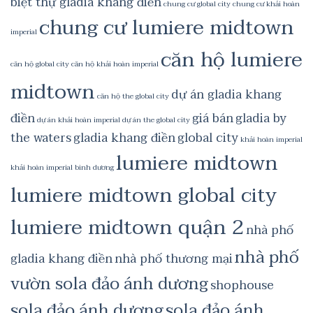
biệt thự gladia khang điền
chung cư global city
chung cư khải hoàn
chung cư lumiere midtown
imperial
căn hộ lumiere
căn hộ global city
căn hộ khải hoàn imperial
midtown
dự án gladia khang
căn hộ the global city
điền
giá bán
gladia by
dự án khải hoàn imperial
dự án the global city
the waters
gladia khang điền
global city
khải hoàn imperial
lumiere midtown
khải hoàn imperial bình dương
lumiere midtown global city
lumiere midtown quận 2
nhà phố
nhà phố
gladia khang điền
nhà phố thương mại
vườn sola đảo ánh dương
shophouse
sola đảo ánh dương
sola đảo ánh