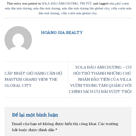
This entry was posted in
SOLA ĐẢO ÁNH DƯƠNG
,
TIN TỨC
and tagged
nhà phố vườn
sola đảo ánh dương
,
sola đảo ánh dương
,
sola đảo ánh dương the global city
,
villa vườn sola
đảo ánh dương
,
villa vườn sola global city
.
HOÀNG GIA REALTY
SOLA ĐẢO ÁNH DƯƠNG – CƠ
CẬP NHẬT GIỎ HÀNG CĂN HỘ
HỘI TRỞ THÀNH NHỮNG CHỦ
MASTERI GRAND VIEW THE
NHÂN ĐẦU TIÊN CỦA VILLA
GLOBAL CITY
VƯỜN TRUNG TÂM QUẬN 2 VỚI
CHÍNH SÁCH ƯU ĐÃI VƯỢT TRỘI
Để lại một bình luận
Email của bạn sẽ không được hiển thị công khai.
Các trường
bắt buộc được đánh dấu
*