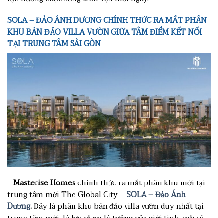
——————
SOLA – ĐẢO ÁNH DƯƠNG CHÍNH THỨC RA MẮT
PHÂN
KHU BÁN ĐẢO VILLA VƯỜN GIỮA TÂM ĐIỂM KẾT NỐI
TẠI TRUNG TÂM SÀI GÒN
Masterise Homes
chính thức ra mắt phân khu mới tại
trung tâm mới The Global City –
SOLA – Đảo Ánh
Dương
.
Đây là phân khu bán đảo villa vườn duy nhất tại
trung tâm mới, là lựa chọn lý tưởng của giới tinh anh và