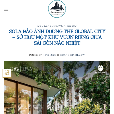
Skip
to
content
SOLA ĐẢO ÁNH DƯƠNG
,
TIN TỨC
SOLA ĐẢO ÁNH DƯƠNG THE GLOBAL CITY
– SỞ HỮU MỘT KHU VƯỜN RIÊNG GIỮA
SÀI GÒN NÁO NHIỆT
POSTED ON
12/03/2025
BY
HOÀNG GIA REALTY
12
Th3