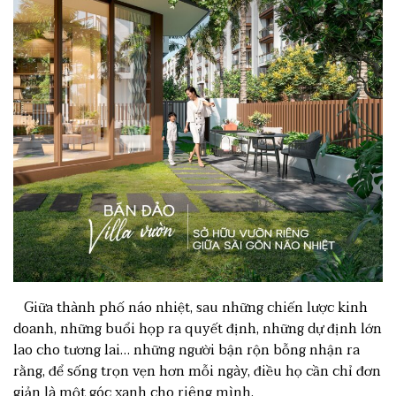
Giữa thành phố náo nhiệt, sau những chiến lược kinh
doanh, những buổi họp ra quyết định, những dự định lớn
lao cho tương lai… những người bận rộn bỗng nhận ra
rằng, để sống trọn vẹn hơn mỗi ngày, điều họ cần chỉ đơn
giản là một góc xanh cho riêng mình.