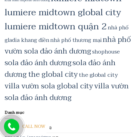
khải hoàn imperial bình dương
lumiere midtown global city
lumiere midtown quận 2
nhà phố
nhà phố
gladia khang điền
nhà phố thương mại
vườn sola đảo ánh dương
shophouse
sola đảo ánh dương
sola đảo ánh
dương the global city
the global city
villa vườn sola global city
villa vườn
sola đảo ánh dương
Danh mục
CALL NOW
LUMIERE MIDTOWN
(44)