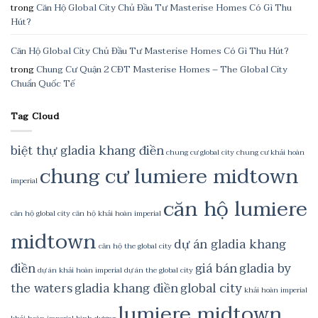
trong
Căn Hộ Global City Chủ Đầu Tư Masterise Homes Có Gì Thu
Hút?
Căn Hộ Global City Chủ Đầu Tư Masterise Homes Có Gì Thu Hút?
trong
Chung Cư Quận 2 CĐT Masterise Homes – The Global City
Chuẩn Quốc Tế
Tag Cloud
biệt thự gladia khang điền
chung cư global city
chung cư khải hoàn
chung cư lumiere midtown
imperial
căn hộ lumiere
căn hộ global city
căn hộ khải hoàn imperial
midtown
dự án gladia khang
căn hộ the global city
điền
giá bán
gladia by
dự án khải hoàn imperial
dự án the global city
the waters
gladia khang điền
global city
khải hoàn imperial
lumiere midtown