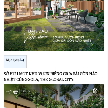
Mục lục:
[
Ẩn
]
SỞ HỮU MỘT KHU VƯỜN RIÊNG GIỮA SÀI GÒN NÁO
NHIỆT CÙNG SOLA, THE GLOBAL CITY: