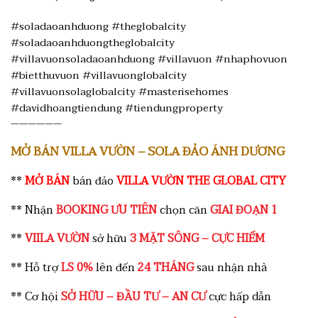
#soladaoanhduong #theglobalcity
#soladaoanhduongtheglobalcity
#villavuonsoladaoanhduong #villavuon #nhaphovuon
#bietthuvuon #villavuonglobalcity
#villavuonsolaglobalcity #masterisehomes
#davidhoangtiendung #tiendungproperty
——————
MỞ BÁN VILLA VƯỜN – SOLA ĐẢO ÁNH DƯƠNG
**
MỞ BÁN
bán đảo
VILLA VƯỜN THE GLOBAL CITY
** Nhận
BOOKING ƯU TIÊN
chọn căn
GIAI ĐOẠN 1
**
VIILA VƯỜN
sở hữu
3 MẶT SÔNG – CỰC HIẾM
** Hỗ trợ
LS 0%
lên đến
24 THÁNG
sau nhận nhà
** Cơ hội
SỞ HỮU – ĐẦU TƯ – AN CƯ
cực hấp dẫn