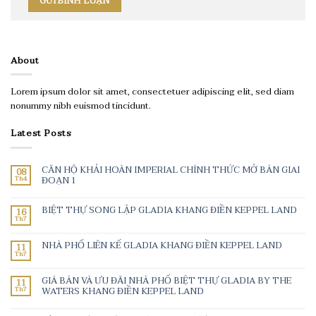
About
Lorem ipsum dolor sit amet, consectetuer adipiscing elit, sed diam
nonummy nibh euismod tincidunt.
Latest Posts
CĂN HỘ KHẢI HOÀN IMPERIAL CHÍNH THỨC MỞ BÁN GIAI
08
Th4
ĐOẠN 1
BIỆT THỰ SONG LẬP GLADIA KHANG ĐIỀN KEPPEL LAND
16
Th7
NHÀ PHỐ LIÊN KẾ GLADIA KHANG ĐIỀN KEPPEL LAND
11
Th7
GIÁ BÁN VÀ ƯU ĐÃI NHÀ PHỐ BIỆT THỰ GLADIA BY THE
11
Th7
WATERS KHANG ĐIỀN KEPPEL LAND