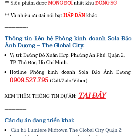
**
Siêu phẩm được
MONG ĐỢI
nhất khu
ĐÔNG SG
** Và nhiều ưu đãi nổi bật
HẤP DẪN
khác
——————-
Thông tin liên hệ Phòng kinh doanh Sola Đảo
Ánh Dương – The Global City:
Vị trí: Đường Đỗ Xuân Hợp, Phường An Phú, Quận 2,
TP. Thủ Đức, Hồ Chí Minh.
Hotline Phòng kinh doanh Sola Đảo Ánh Dương:
0909.527.795
(Call/Zalo/Viber)
TẠI ĐÂY
XEM THÊM THÔNG TIN DỰ ÁN:
——————
Các dự án đang triển khai:
Căn hộ Lumiere Midtown The Global City Quận 2
: