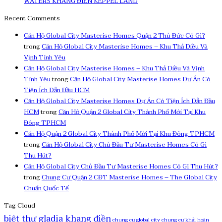
WATERS KHANG ĐIỀN KEPPEL LAND
Recent Comments
Căn Hộ Global City Masterise Homes Quận 2 Thủ Đức Có Gì?
trong
Căn Hộ Global City Masterise Homes – Khu Thả Diều Và
Vịnh Tình Yêu
Căn Hộ Global City Masterise Homes – Khu Thả Diều Và Vịnh
Tình Yêu
trong
Căn Hộ Global City Masterise Homes Dự Án Có
Tiện Ích Dẫn Đầu HCM
Căn Hộ Global City Masterise Homes Dự Án Có Tiện Ích Dẫn Đầu
HCM
trong
Căn Hộ Quận 2 Global City Thành Phố Mới Tại Khu
Đông TPHCM
Căn Hộ Quận 2 Global City Thành Phố Mới Tại Khu Đông TPHCM
trong
Căn Hộ Global City Chủ Đầu Tư Masterise Homes Có Gì
Thu Hút?
Căn Hộ Global City Chủ Đầu Tư Masterise Homes Có Gì Thu Hút?
trong
Chung Cư Quận 2 CĐT Masterise Homes – The Global City
Chuẩn Quốc Tế
Tag Cloud
biệt thự gladia khang điền
chung cư global city
chung cư khải hoàn