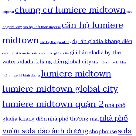
chung cư lumiere midtown
imperial
căn
căn hộ lumiere
hộ global city
căn hộ khải hoàn imperial
midtown
dự án gladia khang điền
căn hộ the global city
giá bán
gladia by the
dự án khải hoàn imperial
dự án the global city
waters
gladia khang điền
global city
khải hoàn imperial
khải
lumiere midtown
hoàn imperial bình dương
lumiere midtown global city
lumiere midtown quận 2
nhà phố
nhà phố
gladia khang điền
nhà phố thương mại
vườn sola đảo ánh dương
sola
shophouse