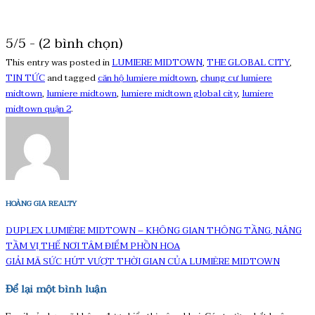
5/5 - (2 bình chọn)
This entry was posted in
LUMIERE MIDTOWN
,
THE GLOBAL CITY
,
TIN TỨC
and tagged
căn hộ lumiere midtown
,
chung cư lumiere
midtown
,
lumiere midtown
,
lumiere midtown global city
,
lumiere
midtown quận 2
.
HOÀNG GIA REALTY
DUPLEX LUMIÈRE MIDTOWN – KHÔNG GIAN THÔNG TẦNG, NÂNG
TẦM VỊ THẾ NƠI TÂM ĐIỂM PHỒN HOA
GIẢI MÃ SỨC HÚT VƯỢT THỜI GIAN CỦA LUMIÈRE MIDTOWN
Để lại một bình luận