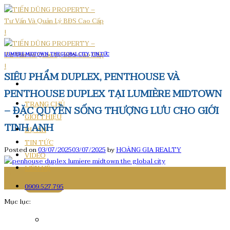
Skip
to
content
LUMIERE MIDTOWN
,
THE GLOBAL CITY
,
TIN TỨC
SIÊU PHẨM DUPLEX, PENTHOUSE VÀ
PENTHOUSE DUPLEX TẠI LUMIÈRE MIDTOWN
TRANG CHỦ
– ĐẶC QUYỀN SỐNG THƯỢNG LƯU CHO GIỚI
GIỚI THIỆU
TINH ANH
DỰ ÁN
TIN TỨC
Posted on
03/07/2025
03/07/2025
by
HOÀNG GIA REALTY
VIDEO
LIÊN HỆ
03
Th7
0909.527.795
Mục lục: