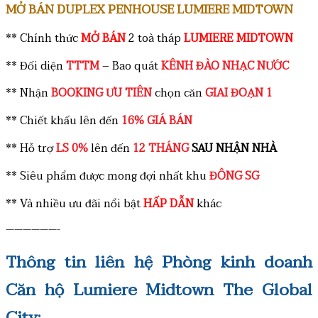
MỞ BÁN DUPLEX PENHOUSE LUMIERE MIDTOWN
** Chính thức
MỞ BÁN
2 toà tháp
LUMIERE MIDTOWN
** Đối diện
TTTM
– Bao quát
KÊNH ĐÀO NHẠC NƯỚC
** Nhận
BOOKING ƯU TIÊN
chọn căn
GIAI ĐOẠN 1
** Chiết khấu lên đến
16% GIÁ BÁN
** Hỗ trợ
LS 0%
lên đến
12 THÁNG
SAU NHẬN NHÀ
**
Siêu phẩm được mong đợi nhất khu
ĐÔNG SG
** Và nhiều ưu đãi nổi bật
HẤP DẪN
khác
——————-
Thông tin liên hệ Phòng kinh doanh
Căn hộ Lumiere Midtown The Global
City: