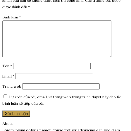
Email của bạn sẽ không được hiển thị công khai.
Các trường bắt buộc
được đánh dấu
*
Bình luận
*
Tên
*
Email
*
Trang web
Lưu tên của tôi, email, và trang web trong trình duyệt này cho lần
bình luận kế tiếp của tôi.
About
Lorem ipsum dolor sit amet, consectetuer adipiscing elit, sed diam