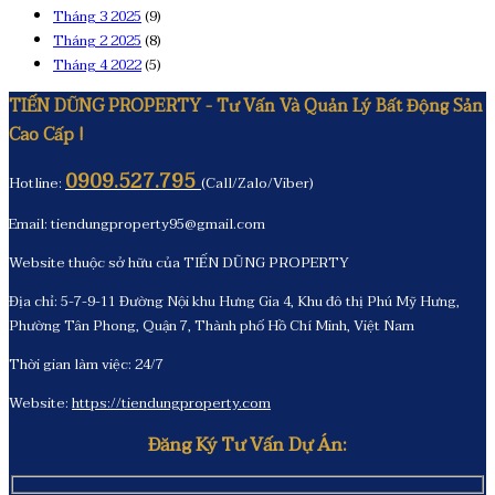
Tháng 3 2025
(9)
Tháng 2 2025
(8)
Tháng 4 2022
(5)
TIẾN DŨNG PROPERTY - Tư Vấn Và Quản Lý Bất Động Sản
Cao Cấp !
0909.527.795
Hotline:
(Call/Zalo/Viber)
Email: tiendungproperty95@gmail.com
Website thuộc sở hữu của TIẾN DŨNG PROPERTY
Địa chỉ: 5-7-9-11 Đường Nội khu Hưng Gia 4, Khu đô thị Phú Mỹ Hưng,
Phường Tân Phong, Quận 7, Thành phố Hồ Chí Minh, Việt Nam
Thời gian làm việc: 24/7
Website:
https://tiendungproperty.com
Đăng Ký Tư Vấn Dự Án: