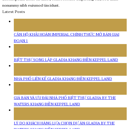
nonummy nibh euismod tincidunt.
Latest Posts
08
Th4
CĂN HỘ KHẢI HOÀN IMPERIAL CHÍNH THỨC MỞ BÁN GIAI
ĐOẠN 1
16
Th7
BIỆT THỰ SONG LẬP GLADIA KHANG ĐIỀN KEPPEL LAND
11
Th7
NHÀ PHỐ LIÊN KẾ GLADIA KHANG ĐIỀN KEPPEL LAND
11
Th7
GIÁ BÁN VÀ ƯU ĐÃI NHÀ PHỐ BIỆT THỰ GLADIA BY THE
WATERS KHANG ĐIỀN KEPPEL LAND
10
Th7
LÝ DO KHÁCH HÀNG LỰA CHỌN DỰ ÁN GLADIA BY THE