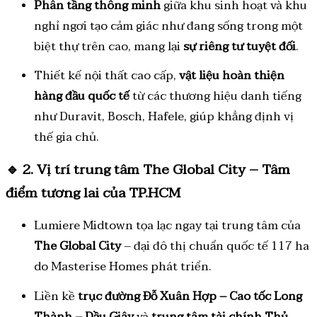
Phân tầng thông minh
giữa khu sinh hoạt và khu
nghỉ ngơi tạo cảm giác như đang sống trong một
biệt thự trên cao, mang lại
sự riêng tư tuyệt đối
.
Thiết kế nội thất cao cấp,
vật liệu hoàn thiện
hàng đầu quốc tế
từ các thương hiệu danh tiếng
như Duravit, Bosch, Hafele, giúp khẳng định vị
thế gia chủ.
🔹
2. Vị trí trung tâm The Global City – Tâm
điểm tương lai của TP.HCM
Lumiere Midtown tọa lạc ngay tại trung tâm của
The Global City
– đại đô thị chuẩn quốc tế 117 ha
do Masterise Homes phát triển.
Liền kề
trục đường Đỗ Xuân Hợp – Cao tốc Long
Thành – Dầu Giây
và
trung tâm tài chính Thủ