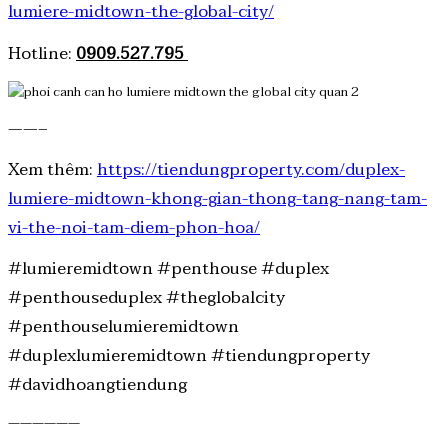
lumiere-midtown-the-global-city/
Hotline:
0909.527.795
——–
Xem thêm:
https://tiendungproperty.com/duplex-
lumiere-midtown-khong-gian-thong-tang-nang-tam-
vi-the-noi-tam-diem-phon-hoa/
#lumieremidtown #penthouse #duplex
#penthouseduplex #theglobalcity
#penthouselumieremidtown
#duplexlumieremidtown #tiendungproperty
#davidhoangtiendung
——————