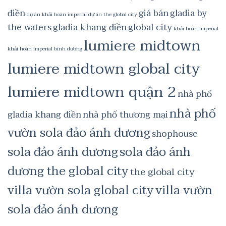
điền
giá bán
gladia by
dự án khải hoàn imperial
dự án the global city
the waters
gladia khang điền
global city
khải hoàn imperial
lumiere midtown
khải hoàn imperial bình dương
lumiere midtown global city
lumiere midtown quận 2
nhà phố
nhà phố
gladia khang điền
nhà phố thương mại
vườn sola đảo ánh dương
shophouse
sola đảo ánh dương
sola đảo ánh
dương the global city
the global city
villa vườn sola global city
villa vườn
sola đảo ánh dương