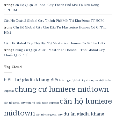
trong
Căn Hộ Quận 2 Global City Thành Phố Mới Tại Khu Đông
TPHCM
Căn Hộ Quận 2 Global City Thành Phố Mới Tại Khu Đông TPHCM
trong
Căn Hộ Global City Chủ Đầu Tư Masterise Homes Có Gì Thu
Hút?
Căn Hộ Global City Chủ Đầu Tư Masterise Homes Có Gì Thu Hút?
trong
Chung Cư Quận 2 CĐT Masterise Homes – The Global City
Chuẩn Quốc Tế
Tag Cloud
biệt thự gladia khang điền
chung cư global city
chung cư khải hoàn
chung cư lumiere midtown
imperial
căn hộ lumiere
căn hộ global city
căn hộ khải hoàn imperial
midtown
dự án gladia khang
căn hộ the global city