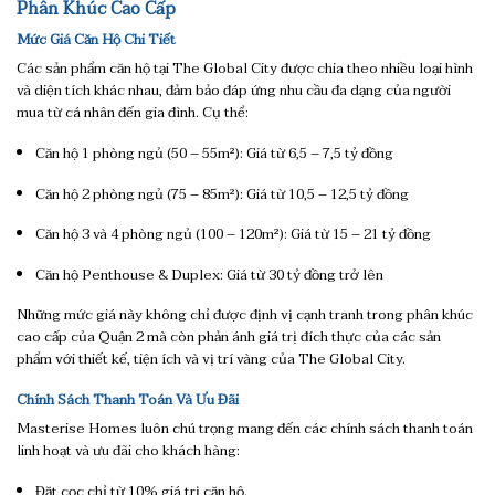
Phân Khúc Cao Cấp
Mức Giá Căn Hộ Chi Tiết
Các sản phẩm căn hộ tại The Global City được chia theo nhiều loại hình
và diện tích khác nhau, đảm bảo đáp ứng nhu cầu đa dạng của người
mua từ cá nhân đến gia đình. Cụ thể:
Căn hộ 1 phòng ngủ (50 – 55m²): Giá từ 6,5 – 7,5 tỷ đồng
Căn hộ 2 phòng ngủ (75 – 85m²): Giá từ 10,5 – 12,5 tỷ đồng
Căn hộ 3 và 4 phòng ngủ (100 – 120m²): Giá từ 15 – 21 tỷ đồng
Căn hộ Penthouse & Duplex: Giá từ 30 tỷ đồng trở lên
Những mức giá này không chỉ được định vị cạnh tranh trong phân khúc
cao cấp của Quận 2 mà còn phản ánh giá trị đích thực của các sản
phẩm với thiết kế, tiện ích và vị trí vàng của The Global City.
Chính Sách Thanh Toán Và Ưu Đãi
Masterise Homes luôn chú trọng mang đến các chính sách thanh toán
linh hoạt và ưu đãi cho khách hàng:
Đặt cọc chỉ từ 10% giá trị căn hộ.