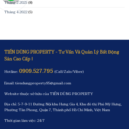
Tháng 2 2025
(8)
Tháng 4 2022
(5)
TIẾN DŨNG PROPERTY - Tư Vấn Và Quản Lý Bất Động
Sản Cao Cấp !
0909.527.795
Hotline:
(Call/Zalo/Viber)
Email: tiendungproperty95@gmail.com
Website thuộc sở hữu của TIẾN DŨNG PROPERTY
Địa chỉ: 5-7-9-11 Đường Nội khu Hưng Gia 4, Khu đô thị Phú Mỹ Hưng,
Phường Tân Phong, Quận 7, Thành phố Hồ Chí Minh, Việt Nam
Thời gian làm việc: 24/7