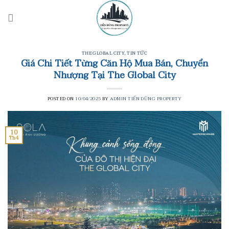
Skip
to
content
THE GLOBAL CITY
,
TIN TỨC
Giá Chi Tiết Từng Căn Hộ Mua Bán, Chuyển
Nhượng Tại The Global City
POSTED ON
10/04/2025
BY
ADMIN TIẾN DŨNG PROPERTY
10
Th4