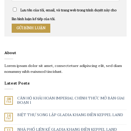
Lưu tên của tôi, email, và trang web trong trình duyệt này cho
lần bình luận kế tiếp của tôi.
About
Lorem ipsum dolor sit amet, consectetuer adipiscing elit, sed diam
nonummy nibh euismod tincidunt.
Latest Posts
CĂN HỘ KHẢI HOÀN IMPERIAL CHÍNH THỨC MỞ BÁN GIAI
08
Th4
ĐOẠN 1
BIỆT THỰ SONG LẬP GLADIA KHANG ĐIỀN KEPPEL LAND
16
Th7
NHÀ PHỐ LIÊN KẾ GLADIA KHANG ĐIỀN KEPPEL LAND
11