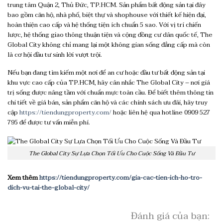
trung tâm Quận 2, Thủ Đức, TP.HCM. Sản phẩm bất động sản tại đây
bao gồm căn hộ, nhà phố, biệt thự và shophouse với thiết kế hiện đại,
hoàn thiện cao cấp và hệ thống tiện ích chuẩn 5 sao. Với vị trí chiến
lược, hệ thống giao thông thuận tiện và cộng đồng cư dân quốc tế, The
Global City không chỉ mang lại một không gian sống đẳng cấp mà còn
là cơ hội đầu tư sinh lời vượt trội.
Nếu bạn đang tìm kiếm một nơi để an cư hoặc đầu tư bất động sản tại
khu vực cao cấp của TP.HCM, hãy cân nhắc The Global City – nơi giá
trị sống được nâng tầm với chuẩn mực toàn cầu. Để biết thêm thông tin
chi tiết về giá bán, sản phẩm căn hộ và các chính sách ưu đãi, hãy truy
cập
https://tiendungproperty.com/
hoặc liên hệ qua hotline 0909 527
795 để được tư vấn miễn phí.
The Global City Sự Lựa Chọn Tối Ưu Cho Cuộc Sống Và Đầu Tư
Xem thêm
https://tiendungproperty.com/gia-cac-tien-ich-ho-tro-
dich-vu-tai-the-global-city/
Đánh giá của bạn: