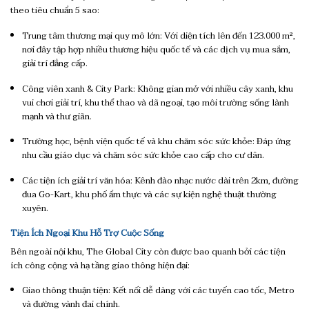
theo tiêu chuẩn 5 sao:
Trung tâm thương mại quy mô lớn: Với diện tích lên đến 123.000 m²,
nơi đây tập hợp nhiều thương hiệu quốc tế và các dịch vụ mua sắm,
giải trí đẳng cấp.
Công viên xanh & City Park: Không gian mở với nhiều cây xanh, khu
vui chơi giải trí, khu thể thao và dã ngoại, tạo môi trường sống lành
mạnh và thư giãn.
Trường học, bệnh viện quốc tế và khu chăm sóc sức khỏe: Đáp ứng
nhu cầu giáo dục và chăm sóc sức khỏe cao cấp cho cư dân.
Các tiện ích giải trí văn hóa: Kênh đào nhạc nước dài trên 2km, đường
đua Go-Kart, khu phố ẩm thực và các sự kiện nghệ thuật thường
xuyên.
Tiện Ích Ngoại Khu Hỗ Trợ Cuộc Sống
Bên ngoài nội khu, The Global City còn được bao quanh bởi các tiện
ích công cộng và hạ tầng giao thông hiện đại:
Giao thông thuận tiện: Kết nối dễ dàng với các tuyến cao tốc, Metro
và đường vành đai chính.