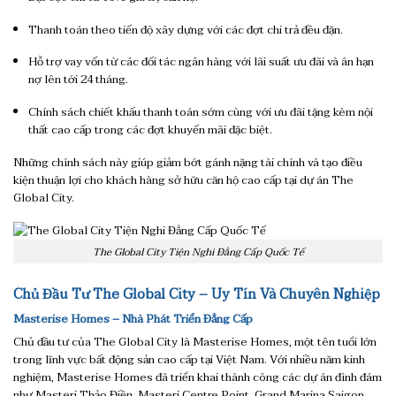
Thanh toán theo tiến độ xây dựng với các đợt chi trả đều đặn.
Hỗ trợ vay vốn từ các đối tác ngân hàng với lãi suất ưu đãi và ân hạn
nợ lên tới 24 tháng.
Chính sách chiết khấu thanh toán sớm cùng với ưu đãi tặng kèm nội
thất cao cấp trong các đợt khuyến mãi đặc biệt.
Những chính sách này giúp giảm bớt gánh nặng tài chính và tạo điều
kiện thuận lợi cho khách hàng sở hữu căn hộ cao cấp tại dự án The
Global City.
The Global City Tiện Nghi Đẳng Cấp Quốc Tế
Chủ Đầu Tư The Global City – Uy Tín Và Chuyên Nghiệp
Masterise Homes – Nhà Phát Triển Đẳng Cấp
Chủ đầu tư của The Global City là Masterise Homes, một tên tuổi lớn
trong lĩnh vực bất động sản cao cấp tại Việt Nam. Với nhiều năm kinh
nghiệm, Masterise Homes đã triển khai thành công các dự án đình đám
như Masteri Thảo Điền, Masteri Centre Point, Grand Marina Saigon,…