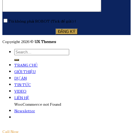
Tôi không phải ROBOT (Tick để gửi ) !
Copyright 2026 ©
UX Themes
TRANG CHỦ
GIỚI THIỆU
DỰ ÁN
TIN TỨC
VIDEO
LIÊN HỆ
WooCommerce not Found
Newsletter
Call Now