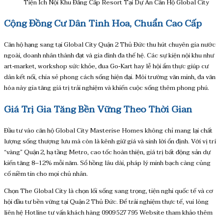
Tiện Ích Nội Khu Đẳng Cấp Resort Tại Dự Án Căn Hộ Global City
Cộng Đồng Cư Dân Tinh Hoa, Chuẩn Cao Cấp
Căn hộ hạng sang tại Global City Quận 2 Thủ Đức thu hút chuyên gia nước
ngoài, doanh nhân thành đạt và gia đình đa thế hệ. Các sự kiện nội khu như
art‑market, workshop sức khỏe, đua Go‑Kart hay lễ hội ẩm thực giúp cư
dân kết nối, chia sẻ phong cách sống hiện đại. Môi trường văn minh, đa văn
hóa này gia tăng giá trị trải nghiệm và khiến cuộc sống thêm phong phú.
Giá Trị Gia Tăng Bền Vững Theo Thời Gian
Đầu tư vào căn hộ Global City Masterise Homes không chỉ mang lại chất
lượng sống thượng lưu mà còn là kênh giữ giá và sinh lời ổn định. Với vị trí
“vàng” Quận 2, hạ tầng Metro, cao tốc hoàn thiện, giá trị bất động sản dự
kiến tăng 8–12% mỗi năm. Sổ hồng lâu dài, pháp lý minh bạch càng củng
cố niềm tin cho mọi chủ nhân.
Chọn The Global City là chọn lối sống sang trọng, tiện nghi quốc tế và cơ
hội đầu tư bền vững tại Quận 2 Thủ Đức. Để trải nghiệm thực tế, vui lòng
liên hệ Hotline tư vấn khách hàng 0909 527 795 Website tham khảo thêm