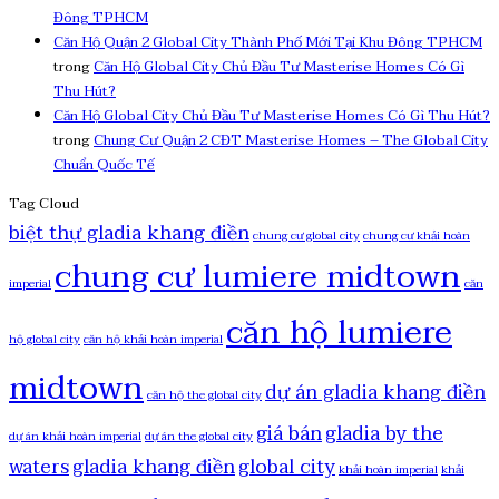
Đông TPHCM
Căn Hộ Quận 2 Global City Thành Phố Mới Tại Khu Đông TPHCM
trong
Căn Hộ Global City Chủ Đầu Tư Masterise Homes Có Gì
Thu Hút?
Căn Hộ Global City Chủ Đầu Tư Masterise Homes Có Gì Thu Hút?
trong
Chung Cư Quận 2 CĐT Masterise Homes – The Global City
Chuẩn Quốc Tế
Tag Cloud
biệt thự gladia khang điền
chung cư global city
chung cư khải hoàn
chung cư lumiere midtown
imperial
căn
căn hộ lumiere
hộ global city
căn hộ khải hoàn imperial
midtown
dự án gladia khang điền
căn hộ the global city
giá bán
gladia by the
dự án khải hoàn imperial
dự án the global city
waters
gladia khang điền
global city
khải hoàn imperial
khải