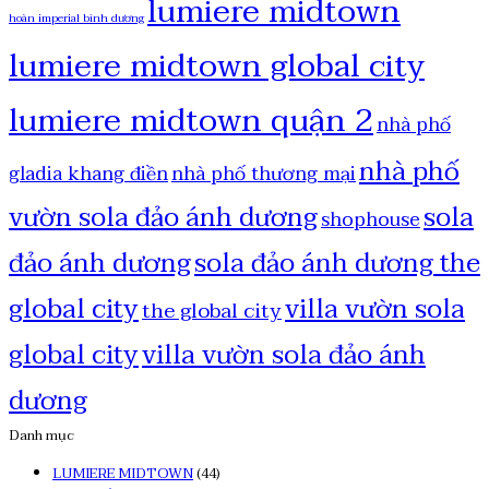
lumiere midtown
hoàn imperial bình dương
lumiere midtown global city
lumiere midtown quận 2
nhà phố
nhà phố
gladia khang điền
nhà phố thương mại
vườn sola đảo ánh dương
sola
shophouse
đảo ánh dương
sola đảo ánh dương the
global city
villa vườn sola
the global city
global city
villa vườn sola đảo ánh
dương
Danh mục
LUMIERE MIDTOWN
(44)