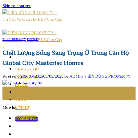
Skip to content
THE GLOBAL CITY
,
TIN TỨC
Chất Lượng Sống Sang Trọng Ở Trong Căn Hộ
Global City Masterise Homes
TRANG CHỦ
Posted on
05/05/2025
05/05/2025
by
ADMIN TIẾN DŨNG PROPERTY
GIỚI THIỆU
DỰ ÁN
05
TIN TỨC
Th5
VIDEO
Mục lục:
LIÊN HỆ
0909.527.795