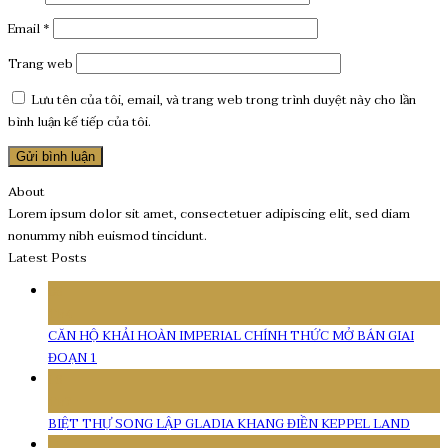
Email
*
Trang web
Lưu tên của tôi, email, và trang web trong trình duyệt này cho lần
bình luận kế tiếp của tôi.
About
Lorem ipsum dolor sit amet, consectetuer adipiscing elit, sed diam
nonummy nibh euismod tincidunt.
Latest Posts
08
Th4
CĂN HỘ KHẢI HOÀN IMPERIAL CHÍNH THỨC MỞ BÁN GIAI
ĐOẠN 1
16
Th7
BIỆT THỰ SONG LẬP GLADIA KHANG ĐIỀN KEPPEL LAND
11