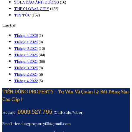
SOLA ĐẢO ÁNH DƯƠNG
(16)
THE GLOBAL CITY
(138)
TIN TỨC
(157)
Lưu trữ
Tháng 4 2026
(1)
Tháng 7 2025
(9)
Tháng 6 2025
(12)
Tháng 5 2025
(44)
Tháng 4 2025
(69)
Tháng 3 2025
(9)
Tháng 2 2025
(8)
Tháng 4 2022
(5)
TIẾN DŨNG PROPERTY - Tư Vấn Và Quản Lý Bất Động Sản
Cao Cấp !
0909.527.795
Hotline:
(Call/Zalo/Viber)
Email: tiendungproperty95@gmail.com