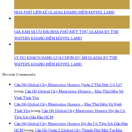
Th7
NHÀ PHỐ LIÊN KẾ GLADIA KHANG ĐIỀN KEPPEL LAND
11
Th7
GIÁ BÁN VÀ ƯU ĐÃI NHÀ PHỐ BIỆT THỰ GLADIA BY THE
WATERS KHANG ĐIỀN KEPPEL LAND
10
Th7
LÝ DO KHÁCH HÀNG LỰA CHỌN DỰ ÁN GLADIA BY THE
WATERS KHANG ĐIỀN KEPPEL LAND
Recent Comments
Căn Hộ Global City Masterise Homes Quận 2 Thủ Đức Có Gì?
trong
Căn Hộ Global City Masterise Homes – Khu Thả Diều Và
Vịnh Tình Yêu
Căn Hộ Global City Masterise Homes – Khu Thả Diều Và Vịnh
Tình Yêu
trong
Căn Hộ Global City Masterise Homes Dự Án Có
Tiện Ích Dẫn Đầu HCM
Căn Hộ Global City Masterise Homes Dự Án Có Tiện Ích Dẫn Đầu
HCM
trong
Căn Hộ Quận 2 Global City Thành Phố Mới Tại Khu