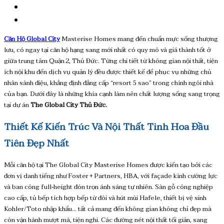
Căn Hộ Global City
Masterise Homes mang đến chuẩn mực sống thượng
lưu, có ngay tại căn hộ hạng sang mới nhất có quy mô và giá thành tốt ở
giữa trung tâm Quận 2, Thủ Đức. Từng chi tiết từ không gian nội thất, tiện
ích nội khu đến dịch vụ quản lý đều được thiết kế để phục vụ những chủ
nhân sành điệu, khẳng định đẳng cấp “resort 5 sao” trong chính ngôi nhà
của bạn. Dưới đây là những khía cạnh làm nên chất lượng sống sang trọng
tại dự án
The Global City Thủ Đức.
Thiết Kế Kiến Trúc Và Nội Thất Tinh Hoa Đầu
Tiên Đẹp Nhất
Mỗi căn hộ tại The Global City Masterise Homes được kiến tạo bởi các
đơn vị danh tiếng như Foster + Partners, HBA, với façade kính cường lực
và ban công full‑height đón trọn ánh sáng tự nhiên. Sàn gỗ công nghiệp
cao cấp, tủ bếp tích hợp bếp từ đôi và hút mùi Hafele, thiết bị vệ sinh
Kohler/Toto nhập khẩu… tất cả mang đến không gian không chỉ đẹp mà
còn vận hành mượt mà, tiện nghi. Các đường nét nội thất tối giản, sang