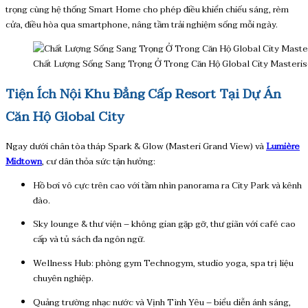
trọng cùng hệ thống Smart Home cho phép điều khiển chiếu sáng, rèm
cửa, điều hòa qua smartphone, nâng tầm trải nghiệm sống mỗi ngày.
Chất Lượng Sống Sang Trọng Ở Trong Căn Hộ Global City Master
Tiện Ích Nội Khu Đẳng Cấp Resort Tại Dự Án
Căn Hộ Global City
Ngay dưới chân tòa tháp Spark & Glow (Masteri Grand View) và
Lumière
Midtown
, cư dân thỏa sức tận hưởng:
Hồ bơi vô cực trên cao với tầm nhìn panorama ra City Park và kênh
đào.
Sky lounge & thư viện – không gian gặp gỡ, thư giãn với café cao
cấp và tủ sách đa ngôn ngữ.
Wellness Hub: phòng gym Technogym, studio yoga, spa trị liệu
chuyên nghiệp.
Quảng trường nhạc nước và Vịnh Tình Yêu – biểu diễn ánh sáng,