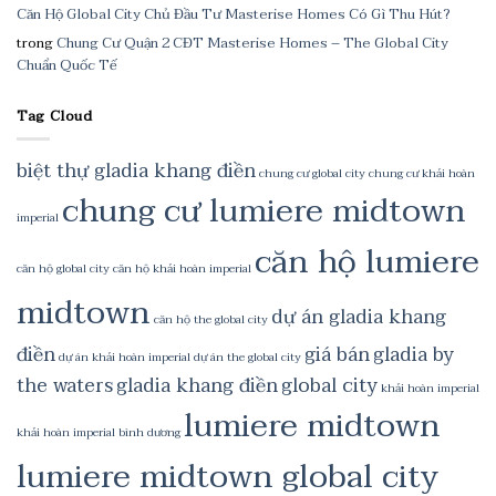
Căn Hộ Global City Chủ Đầu Tư Masterise Homes Có Gì Thu Hút?
trong
Chung Cư Quận 2 CĐT Masterise Homes – The Global City
Chuẩn Quốc Tế
Tag Cloud
biệt thự gladia khang điền
chung cư global city
chung cư khải hoàn
chung cư lumiere midtown
imperial
căn hộ lumiere
căn hộ global city
căn hộ khải hoàn imperial
midtown
dự án gladia khang
căn hộ the global city
điền
giá bán
gladia by
dự án khải hoàn imperial
dự án the global city
the waters
gladia khang điền
global city
khải hoàn imperial
lumiere midtown
khải hoàn imperial bình dương
lumiere midtown global city