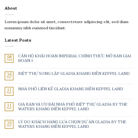
About
Lorem ipsum dolor sit amet, consectetuer adipiscing elit, sed diam
nonummy nibh euismod tincidunt.
Latest Posts
CĂN HỘ KHẢI HOÀN IMPERIAL CHÍNH THỨC MỞ BÁN GIAI
08
Th4
ĐOẠN 1
BIỆT THỰ SONG LẬP GLADIA KHANG ĐIỀN KEPPEL LAND
16
Th7
NHÀ PHỐ LIÊN KẾ GLADIA KHANG ĐIỀN KEPPEL LAND
11
Th7
GIÁ BÁN VÀ ƯU ĐÃI NHÀ PHỐ BIỆT THỰ GLADIA BY THE
11
Th7
WATERS KHANG ĐIỀN KEPPEL LAND
LÝ DO KHÁCH HÀNG LỰA CHỌN DỰ ÁN GLADIA BY THE
10
Th7
WATERS KHANG ĐIỀN KEPPEL LAND