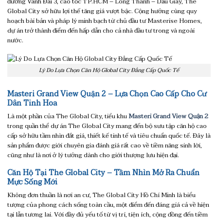
đường Vành Đai 3, cao tốc TP.HCM – Long Thành – Dầu Giây, The
Global City sở hữu lợi thế tăng giá vượt bậc. Cộng hưởng cùng quy
hoạch bài bản và pháp lý minh bạch từ chủ đầu tư Masterise Homes,
dự án trở thành điểm đến hấp dẫn cho cả nhà đầu tư trong và ngoài
nước.
Lý Do Lựa Chọn Căn Hộ Global City Đẳng Cấp Quốc Tế
Masteri Grand View Quận 2 – Lựa Chọn Cao Cấp Cho Cư
Dân Tinh Hoa
Là một phần của The Global City, tiểu khu
Masteri Grand View Quận 2
trong quần thể dự án The Global City mang đến bộ sưu tập căn hộ cao
cấp sở hữu tầm nhìn đắt giá, thiết kế tinh tế và tiêu chuẩn quốc tế. Đây là
sản phẩm được giới chuyên gia đánh giá rất cao về tiềm năng sinh lời,
cũng như là nơi ở lý tưởng dành cho giới thượng lưu hiện đại.
Căn Hộ Tại The Global City – Tầm Nhìn Mở Ra Chuẩn
Mực Sống Mới
Không đơn thuần là nơi an cư, The Global City Hồ Chí Minh là biểu
tượng của phong cách sống toàn cầu, một điểm đến đáng giá cả về hiện
tại lẫn tương lai. Với đầy đủ yếu tố từ vị trí, tiện ích, cộng đồng đến tiềm