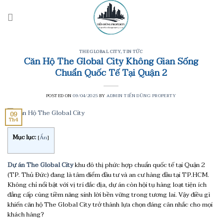
Skip
to
content
THE GLOBAL CITY
,
TIN TỨC
Căn Hộ The Global City Không Gian Sống
Chuẩn Quốc Tế Tại Quận 2
POSTED ON
09/04/2025
BY
ADMIN TIẾN DŨNG PROPERTY
09
Th4
Mục lục:
[
Ẩn
]
Dự án The Global City
khu đô thị phức hợp chuẩn quốc tế tại Quận 2
(TP. Thủ Đức) đang là tâm điểm đầu tư và an cư hàng đầu tại TP.HCM.
Không chỉ nổi bật với vị trí đắc địa, dự án còn hội tụ hàng loạt tiện ích
đẳng cấp cùng tiềm năng sinh lời bền vững trong tương lai. Vậy điều gì
khiến căn hộ The Global City trở thành lựa chọn đáng cân nhắc cho mọi
khách hàng?