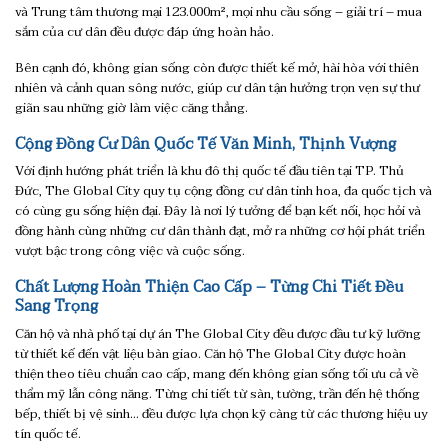
và Trung tâm thương mại 123.000m², mọi nhu cầu sống – giải trí – mua
sắm của cư dân đều được đáp ứng hoàn hảo.
Bên cạnh đó, không gian sống còn được thiết kế mở, hài hòa với thiên
nhiên và cảnh quan sông nước, giúp cư dân tận hưởng trọn vẹn sự thư
giãn sau những giờ làm việc căng thẳng.
Cộng Đồng Cư Dân Quốc Tế Văn Minh, Thịnh Vượng
Với định hướng phát triển là khu đô thị quốc tế đầu tiên tại TP. Thủ
Đức, The Global City quy tụ cộng đồng cư dân tinh hoa, đa quốc tịch và
có cùng gu sống hiện đại. Đây là nơi lý tưởng để bạn kết nối, học hỏi và
đồng hành cùng những cư dân thành đạt, mở ra những cơ hội phát triển
vượt bậc trong công việc và cuộc sống.
Chất Lượng Hoàn Thiện Cao Cấp – Từng Chi Tiết Đều
Sang Trọng
Căn hộ và nhà phố tại dự án The Global City đều được đầu tư kỹ lưỡng
từ thiết kế đến vật liệu bàn giao. Căn hộ The Global City được hoàn
thiện theo tiêu chuẩn cao cấp, mang đến không gian sống tối ưu cả về
thẩm mỹ lẫn công năng. Từng chi tiết từ sàn, tường, trần đến hệ thống
bếp, thiết bị vệ sinh… đều được lựa chọn kỹ càng từ các thương hiệu uy
tín quốc tế.