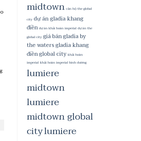
midtown
căn hộ the global
eo
dự án gladia khang
city
điền
dự án khải hoàn imperial
dự án the
giá bán
gladia by
global city
the waters
gladia khang
điền
global city
khải hoàn
imperial
khải hoàn imperial bình dương
lumiere
ng
midtown
lumiere
midtown global
city
lumiere