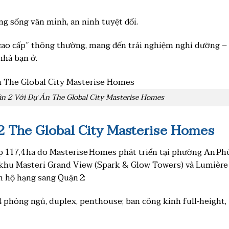
g sống văn minh, an ninh tuyệt đối.
 cao cấp” thông thường, mang đến trải nghiệm nghỉ dưỡng –
nhà bạn ở.
n 2 Với Dự Án The Global City Masterise Homes
2 The Global City Masterise Homes
p 117,4 ha do Masterise Homes phát triển tại phường An Ph
n khu Masteri Grand View (Spark & Glow Towers) và Lumière
 hộ hạng sang Quận 2:
 phòng ngủ, duplex, penthouse; ban công kính full‑height,