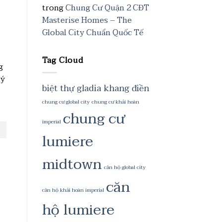
trong
Chung Cư Quận 2 CĐT
Masterise Homes – The
Global City Chuẩn Quốc Tế
Tag Cloud
g
lý
biệt thự gladia khang điền
chung cư global city
chung cư khải hoàn
chung cư
imperial
lumiere
midtown
căn hộ global city
căn
căn hộ khải hoàn imperial
hộ lumiere