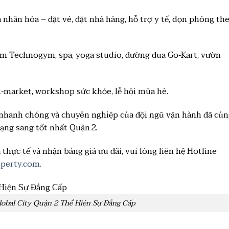
 nhân hóa – đặt vé, đặt nhà hàng, hỗ trợ y tế, dọn phòng th
gym Technogym, spa, yoga studio, đường đua Go‑Kart, vườn
t‑market, workshop sức khỏe, lễ hội mùa hè.
 nhanh chóng và chuyên nghiệp của đội ngũ vận hành đã củ
hạng sang tốt nhất Quận 2.
thực tế và nhận bảng giá ưu đãi, vui lòng liên hệ Hotline
perty.com.
obal City Quận 2 Thể Hiện Sự Đẳng Cấp