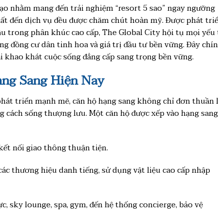
tạo nhằm mang đến trải nghiệm “resort 5 sao” ngay ngưỡng
 thất đến dịch vụ đều được chăm chút hoàn mỹ. Được phát tri
u trong phân khúc cao cấp, The Global City hội tụ mọi yếu 
 cộng đồng cư dân tinh hoa và giá trị đầu tư bền vững. Đây chí
i khao khát cuộc sống đẳng cấp sang trọng bền vững.
ạng Sang Hiện Nay
hát triển mạnh mẽ, căn hộ hạng sang không chỉ đơn thuần 
g cách sống thượng lưu. Một căn hộ được xếp vào hạng sang
 kết nối giao thông thuận tiện.
 các thương hiệu danh tiếng, sử dụng vật liệu cao cấp nhập
cực, sky lounge, spa, gym, đến hệ thống concierge, bảo vệ