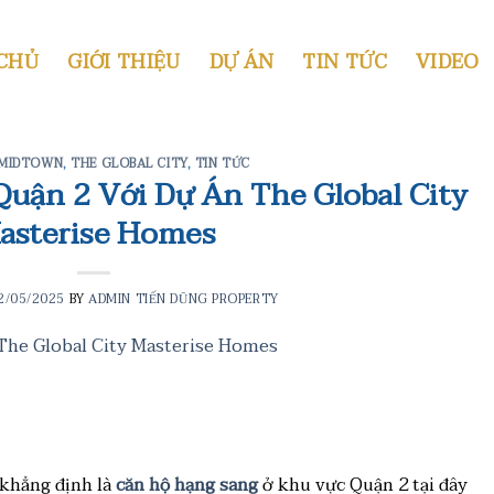
CHỦ
GIỚI THIỆU
DỰ ÁN
TIN TỨC
VIDEO
 MIDTOWN
,
THE GLOBAL CITY
,
TIN TỨC
uận 2 Với Dự Án The Global City
asterise Homes
2/05/2025
BY
ADMIN TIẾN DŨNG PROPERTY
khẳng định là
căn hộ hạng sang
ở khu vực Quận 2 tại đây