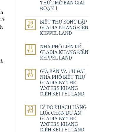
THỨC MỞ BÁN GIAI
ĐOẠN 1
ển
tố:
BIỆT THỰ SONG LẬP
16
nh
GLADIA KHANG ĐIỀN
Th7
KEPPEL LAND
NHÀ PHỐ LIÊN KẾ
11
GLADIA KHANG ĐIỀN
Th7
KEPPEL LAND
là
GIÁ BÁN VÀ ƯU ĐÃI
11
NHÀ PHỐ BIỆT THỰ
Th7
GLADIA BY THE
WATERS KHANG
ĐIỀN KEPPEL LAND
LÝ DO KHÁCH HÀNG
10
LỰA CHỌN DỰ ÁN
Th7
GLADIA BY THE
WATERS KHANG
ĐIỀN KEPPEL LAND