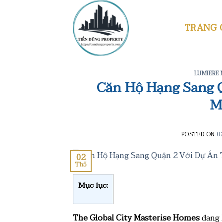
Skip
to
TRANG 
content
LUMIERE
Căn Hộ Hạng Sang Q
M
POSTED ON
0
02
Th5
Mục lục:
The Global City Masterise Homes
đang 