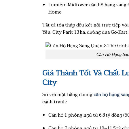
Lumière Midtown: căn hộ hạng sang 65
Home.
Tất cả tòa tháp đều kết nối trực tiếp v
Yêu, City Park 13 ha, đường đua Go‑Kart
Căn Hộ Hạng San
Giá Thành Tốt Và Chất L
City
So với mặt bằng chung
căn hộ hạng san
cạnh tranh:
Căn hộ 1 phòng ngủ từ 6,8 tỷ đồng (5
Căn hộ 2 phòng ngủ từ 10–11,5 tỷ đồ