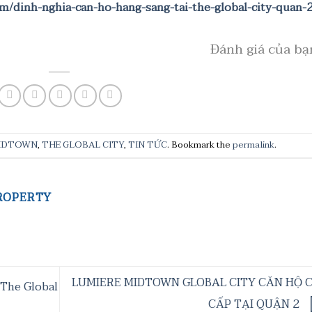
m/dinh-nghia-can-ho-hang-sang-tai-the-global-city-quan-2
Đánh giá của bạ
MIDTOWN
,
THE GLOBAL CITY
,
TIN TỨC
. Bookmark the
permalink
.
ROPERTY
LUMIERE MIDTOWN GLOBAL CITY CĂN HỘ 
 The Global
CẤP TẠI QUẬN 2