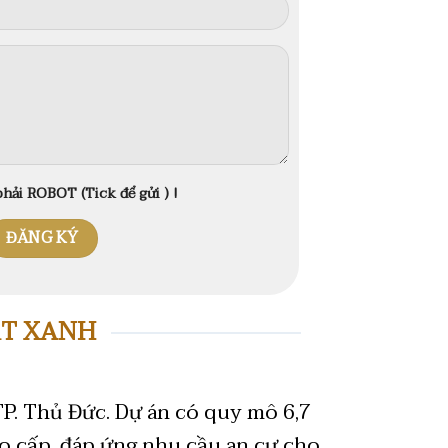
hải ROBOT (Tick để gửi ) !
ẤT XANH
TP. Thủ Đức.
Dự án có quy mô 6,7
o cấp, đáp ứng nhu cầu an cư cho