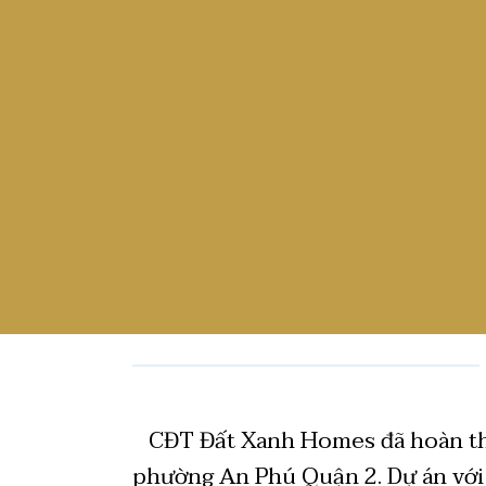
CĐT Đất Xanh Homes đã hoàn thiệ
phường An Phú Quận 2. Dự án với q