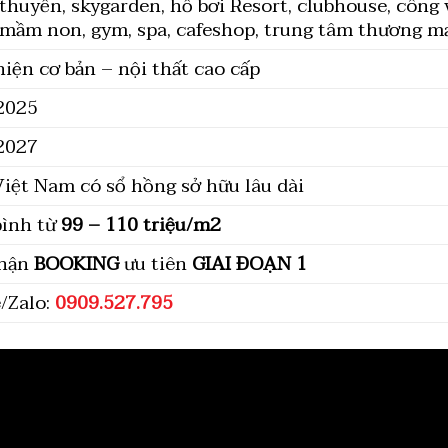
thuyền, skygarden, hồ bơi Resort, clubhouse, công v
mầm non, gym, spa, cafeshop, trung tâm thương mạ
iện cơ bản – nội thất cao cấp
/2025
/2027
iệt Nam có sổ hồng sở hữu lâu dài
bình từ
99 – 110 triệu/m2
nhận
BOOKING
ưu tiên
GIAI ĐOẠN 1
/Zalo:
0909.527.795