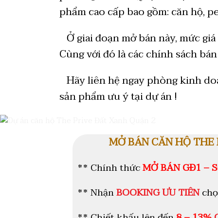
phẩm cao cấp bao gồm: căn hộ, pe
Ở giai đoạn mở bán này, mức giá 
Cùng với đó là các chính sách bán
Hãy liên hệ ngay phòng kinh doan
sản phẩm ưu ý tại dự án !
MỞ BÁN CĂN HỘ THE 
** Chính thức
MỞ BÁN GĐ1 – S
** Nhận
BOOKING ƯU TIÊN
chọ
** Chiết khấu lên đến
8 – 13
%
G