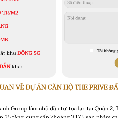
9 TR/M2
ÁNG
ĐMB
Tôi không p
hất khu
ĐÔNG SG
 DẪN
khác
UAN VỀ DỰ ÁN CĂN HỘ THE PRIVE Đ
anh Group làm chủ đầu tư, tọa lạc tại Quận 2, 
ến 35 tầng, cung cấp khoảng 3.175 sản phầm ca