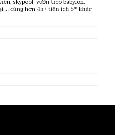
iên, skypool, vườn treo babylon,
i,… cùng hơn 45+ tiện ích 5* khác