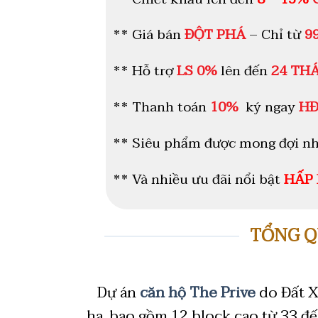
** Giá bán
ĐỘT PHÁ
– Chỉ từ
9
** Hỗ trợ
LS 0%
lên đến
24 TH
** Thanh toán
10%
ký ngay
H
**
Siêu phẩm được mong đợi n
** Và nhiều ưu đãi nổi bật
HẤP
TỔNG Q
Dự án
căn hộ The Prive
do Đất X
ha, bao gồm 12 block cao từ 33 đ