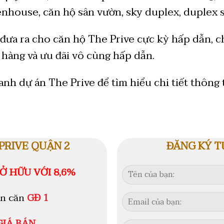
nhouse, căn hộ sân vườn, sky duplex, duplex 
đưa ra cho căn hộ The Prive cực kỳ hấp dẫn, c
 hàng và ưu đãi vô cùng hấp dẫn.
h dự án The Prive để tìm hiểu chi tiết thông 
PRIVE QUẬN 2
ĐĂNG KÝ T
Ở HỮU VỚI 8,6%
n căn
GĐ 1
IÁ BÁN