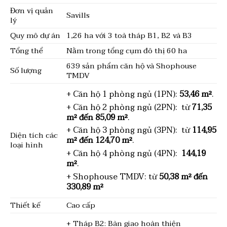
Đơn vị quản
Savills
lý
Quy mô dự án
1,26 ha với 3 toà tháp B1, B2 và B3
Tổng thể
Nằm trong tổng cụm đô thị 60 ha
639 sản phẩm căn hộ và Shophouse
Số lượng
TMDV
+ Căn hộ 1 phòng ngủ (1PN):
53,46 m²
.
+ Căn hộ 2 phòng ngủ (2PN): từ
71,35
m² đến 85,09 m²
.
+ Căn hộ 3 phòng ngủ (3PN): từ
114,95
Diện tích các
m² đến 124,70 m²
.
loại hình
+ Căn hộ 4 phòng ngủ (4PN):
144,19
m²
.
+ Shophouse TMDV: từ
50,38 m² đến
330,89 m²
Thiết kế
Cao cấp
+ Tháp B2: Bàn giao hoàn thiện