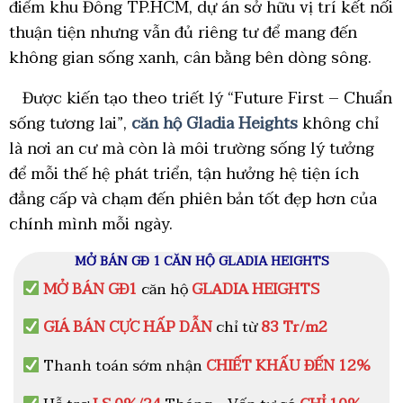
điểm khu Đông TP.HCM, dự án sở hữu vị trí kết nối
thuận tiện nhưng vẫn đủ riêng tư để mang đến
không gian sống xanh, cân bằng bên dòng sông.
Được kiến tạo theo triết lý “Future First – Chuẩn
sống tương lai”,
căn hộ Gladia Heights
không chỉ
là nơi an cư mà còn là môi trường sống lý tưởng
để mỗi thế hệ phát triển, tận hưởng hệ tiện ích
đẳng cấp và chạm đến phiên bản tốt đẹp hơn của
chính mình mỗi ngày.
MỞ BÁN GĐ 1 CĂN HỘ GLADIA HEIGHTS
MỞ BÁN GĐ1
căn hộ
GLADIA HEIGHTS
GIÁ BÁN CỰC HẤP DẪN
chỉ từ
83 Tr/m2
Thanh toán sớm nhận
CHIẾT KHẤU ĐẾN 12%