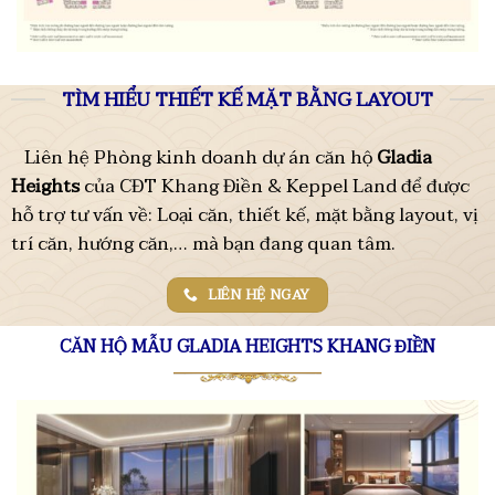
TÌM HIỂU THIẾT KẾ MẶT BẰNG LAYOUT
Liên hệ Phòng kinh doanh dự án căn hộ
Gladia
Heights
của CĐT Khang Điền & Keppel Land để được
hỗ trợ tư vấn về: Loại căn, thiết kế, mặt bằng layout, vị
trí căn, hướng căn,… mà bạn đang quan tâm.
LIÊN HỆ NGAY
CĂN HỘ MẪU GLADIA HEIGHTS KHANG ĐIỀN