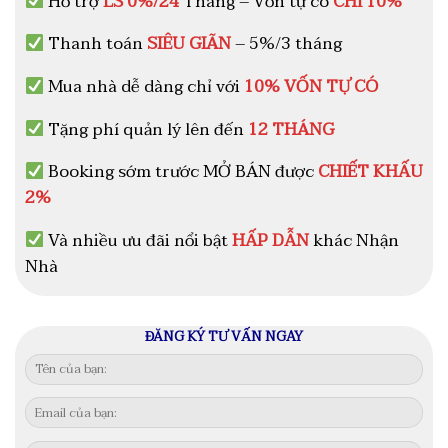
Hỗ trợ
LS 0%/24
Tháng – Vốn tự có
CHỈ 10%
Thanh toán
SIÊU GIÃN
– 5%/3 tháng
Mua nhà dễ dàng chỉ với
10% VỐN TỰ CÓ
Tặng phí quản lý lên đến
12 THÁNG
Booking sớm trước MỞ BÁN được
CHIẾT KHẤU
2%
Và nhiều ưu đãi nổi bật
HẤP DẪN
khác Nhận
Nhà
ĐĂNG KÝ TƯ VẤN NGAY