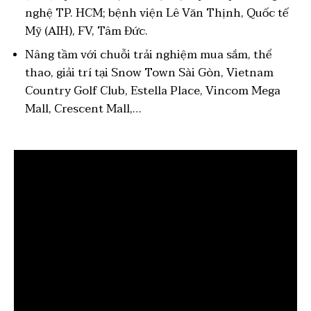
nghệ TP. HCM; bệnh viện Lê Văn Thịnh, Quốc tế
Mỹ (AIH), FV, Tâm Đức.
Nâng tầm với chuỗi trải nghiệm mua sắm, thể
thao, giải trí tại Snow Town Sài Gòn, Vietnam
Country Golf Club, Estella Place, Vincom Mega
Mall, Crescent Mall,…