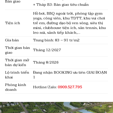
Bàn giao
+ Tháp B3: Bàn giao tiêu chuẩn
Hồ bơi, BBQ ngoài trời, phòng tập gym
yoga, công viên, khu TDTT, khu vui chơi
Tiện ích
trẻ em, đường dạo bộ ven sông, siêu thị
mini, clubhouse tiện ích, sân tennis, khu
leo núi, sảnh tiếp khách,…
Gía bán
Trung bình: 83 – 91 tr/m2
Thời gian bàn
Tháng 12/2027
giao
Thời gian mở
Tháng 8/2026
bán dự kiến
Lộ trình triển
Đang nhận BOOKING ưu tiên GIAI ĐOẠN
khai
1
Phòng kinh
Hotline/Zalo:
0909.527.795
doanh