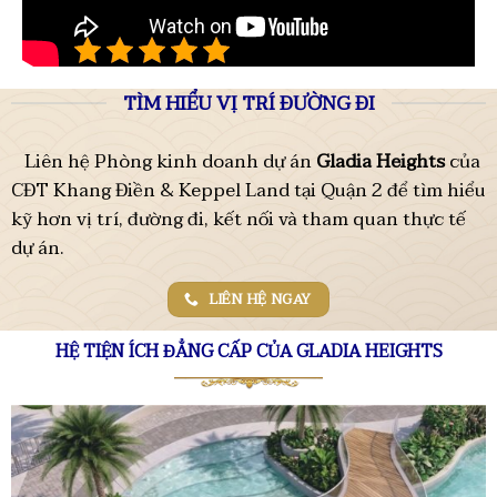
4.9/5 - (18 bình chọn)
TÌM HIỂU VỊ TRÍ ĐƯỜNG ĐI
Liên hệ Phòng kinh doanh dự án
Gladia Heights
của
CĐT Khang Điền & Keppel Land tại Quận 2 để tìm hiểu
kỹ hơn vị trí, đường đi, kết nối và tham quan thực tế
dự án.
LIÊN HỆ NGAY
HỆ TIỆN ÍCH ĐẲNG CẤP CỦA GLADIA HEIGHTS